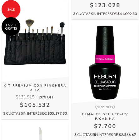
$123.028
SALE
3
CUOTAS SIN INTERÉS DE
$41.009,33
ENVÍO
GRATIS
KIT PREMIUM CON RIÑONERA
X 12
$131.915
20
% OFF
$105.532
54 COLORES
3
CUOTAS SIN INTERÉS DE
$35.177,33
ESMALTE GEL LED-UV
P/CABINA
$7.700
3
CUOTAS SIN INTERÉS DE
$2.566,67