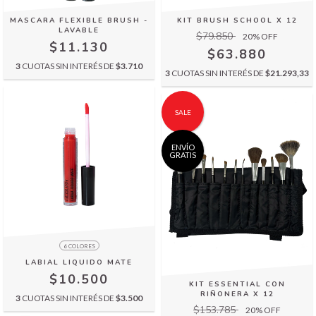
MASCARA FLEXIBLE BRUSH -
KIT BRUSH SCHOOL X 12
LAVABLE
$79.850
20
% OFF
$11.130
$63.880
3
CUOTAS SIN INTERÉS DE
$3.710
3
CUOTAS SIN INTERÉS DE
$21.293,33
SALE
ENVÍO
GRATIS
6 COLORES
LABIAL LIQUIDO MATE
$10.500
KIT ESSENTIAL CON
RIÑONERA X 12
3
CUOTAS SIN INTERÉS DE
$3.500
$153.785
20
% OFF