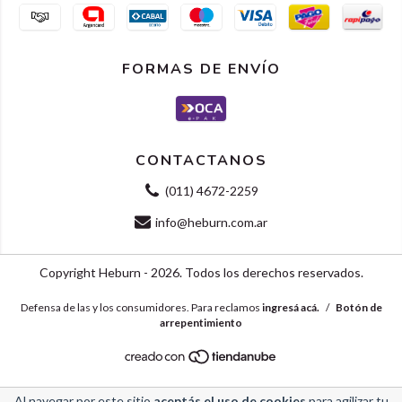
FORMAS DE ENVÍO
CONTACTANOS
(011) 4672-2259
info@heburn.com.ar
Copyright Heburn - 2026. Todos los derechos reservados.
Defensa de las y los consumidores. Para reclamos
ingresá acá.
/
Botón de
arrepentimiento
Al navegar por este sitio
aceptás el uso de cookies
para agilizar tu