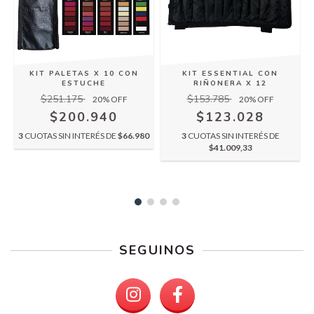
KIT PALETAS X 10 CON
KIT ESSENTIAL CON
ESTUCHE
RIÑONERA X 12
$251.175
$153.785
20
% OFF
20
% OFF
$200.940
$123.028
3
CUOTAS SIN INTERÉS DE
$66.980
3
CUOTAS SIN INTERÉS DE
$41.009,33
SEGUINOS