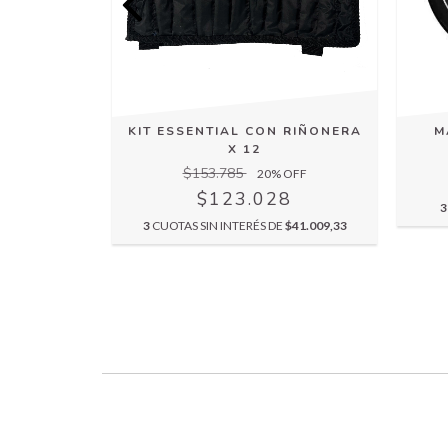
M
IÑONERA X
KIT ESSENTIAL CON RIÑONERA
X 12
$153.785
OFF
20
% OFF
2
$123.028
3
$35.177,33
3
CUOTAS SIN INTERÉS DE
$41.009,33