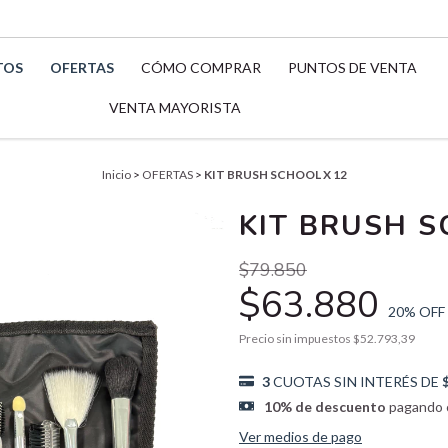
TOS
OFERTAS
CÓMO COMPRAR
PUNTOS DE VENTA
VENTA MAYORISTA
Inicio
>
OFERTAS
>
KIT BRUSH SCHOOL X 12
KIT BRUSH S
$79.850
$63.880
20
% OFF
Precio sin impuestos
$52.793,39
3
CUOTAS SIN INTERÉS DE
10% de descuento
pagando c
Ver medios de pago