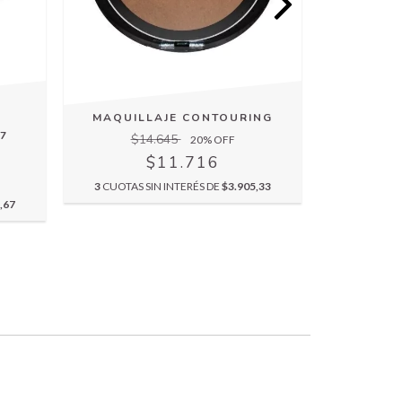
MAQUILLAJE CONTOURING
7
LABIA
$14.645
20
% OFF
$11.716
$
3
CUOTAS SIN INTERÉS DE
$3.905,33
,67
3
CUOTAS 