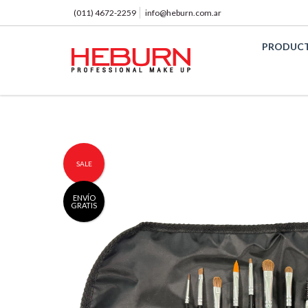
(011) 4672-2259
info@heburn.com.ar
PRODUC
SALE
ENVÍO
GRATIS