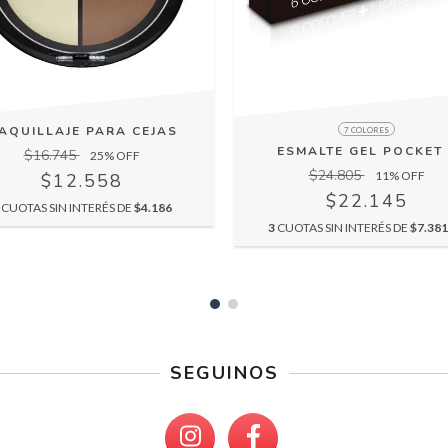
AQUILLAJE PARA CEJAS
7 COLORES
ESMALTE GEL POCKET 
$16.745
25
% OFF
$24.805
11
% OFF
$12.558
$22.145
CUOTAS SIN INTERÉS DE
$4.186
3
CUOTAS SIN INTERÉS DE
$7.381
SEGUINOS