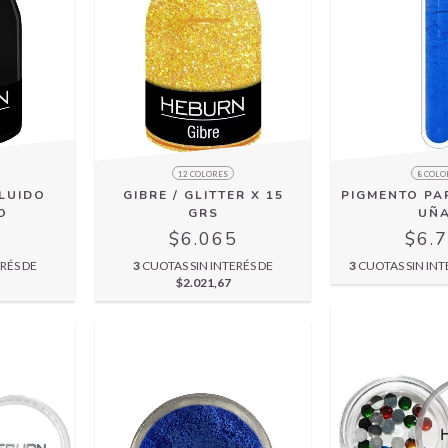
12 COLORES
8 COLO
LUIDO
GIBRE / GLITTER X 15
PIGMENTO PA
O
GRS
UÑ
5
$6.065
$6.
RÉS DE
3
CUOTAS SIN INTERÉS DE
3
CUOTAS SIN INT
$2.021,67