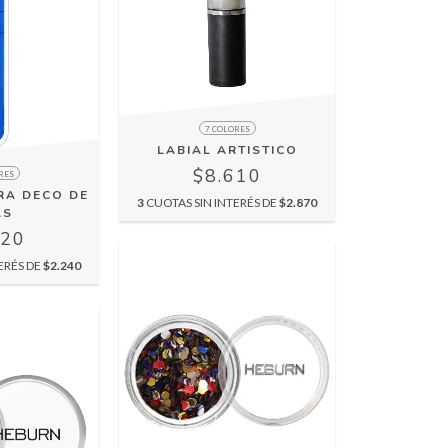
7 COLORES
LABIAL ARTISTICO
$8.610
RES
RA DECO DE
3
CUOTAS SIN INTERÉS DE
$2.870
AS
720
ERÉS DE
$2.240