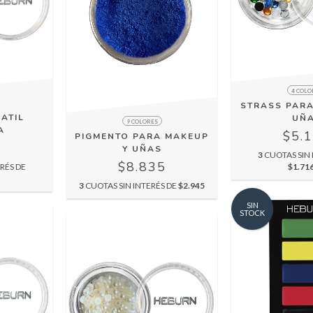
4 COLO
STRASS PAR
ATIL
UÑ
9 COLORES
A
$5.
PIGMENTO PARA MAKEUP
0
Y UÑAS
3
CUOTAS SIN 
$8.835
RÉS DE
$1.71
3
CUOTAS SIN INTERÉS DE
$2.945
SIN
STOCK