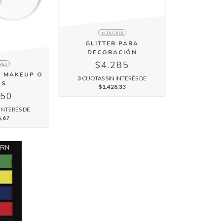
6 COLORES
GLITTER PARA
DECORACIÓN
$4.285
RES
A MAKEUP O
3
CUOTAS SIN INTERÉS DE
AS
$1.428,33
150
INTERÉS DE
6,67