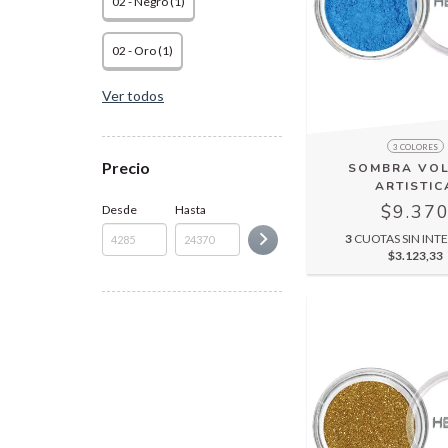
02 - Negro (1)
02 - Oro (1)
Ver todos
3 COLORES
Precio
SOMBRA VOL
ARTISTIC
$9.37
Desde
Hasta
3
CUOTAS SIN INTE
$3.123,33