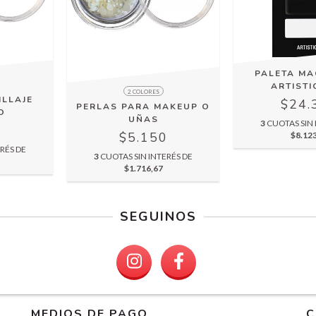
PALETA MA
ARTISTI
2 COLORES
ILLAJE
$24.
PERLAS PARA MAKEUP O
O
UÑAS
3
CUOTAS SIN 
5
$5.150
$8.12
RÉS DE
3
CUOTAS SIN INTERÉS DE
$1.716,67
SEGUINOS
MEDIOS DE PAGO
C