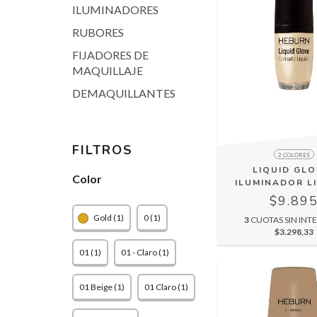
ILUMINADORES
RUBORES
FIJADORES DE
MAQUILLAJE
DEMAQUILLANTES
FILTROS
2 COLORES
LIQUID GLO
Color
ILUMINADOR L
$9.89
Gold (1)
0 (1)
3
CUOTAS SIN INTE
$3.298,33
01 (1)
01 - Claro (1)
01 Beige (1)
01 Claro (1)