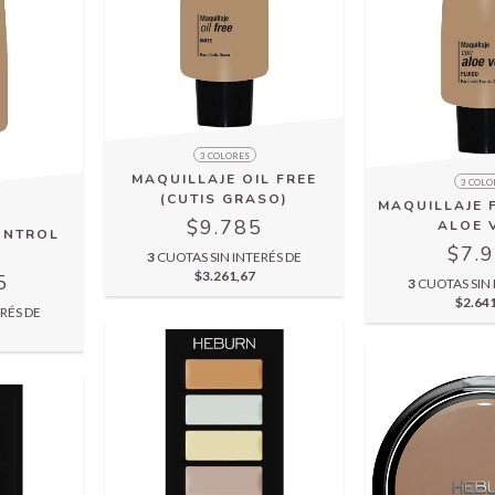
3 COLORES
MAQUILLAJE OIL FREE
3 COLO
(CUTIS GRASO)
MAQUILLAJE 
$9.785
ALOE 
ONTROL
$7.
3
CUOTAS SIN INTERÉS DE
$3.261,67
5
3
CUOTAS SIN 
$2.64
RÉS DE