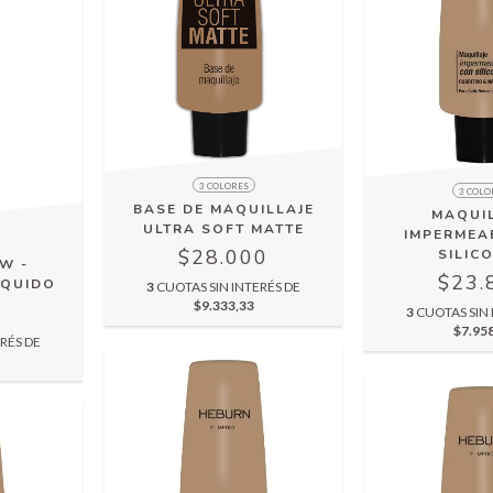
3 COLORES
3 COLO
BASE DE MAQUILLAJE
MAQUI
ULTRA SOFT MATTE
IMPERMEA
$28.000
SILIC
W -
$23.
IQUIDO
3
CUOTAS SIN INTERÉS DE
$9.333,33
5
3
CUOTAS SIN 
$7.95
RÉS DE