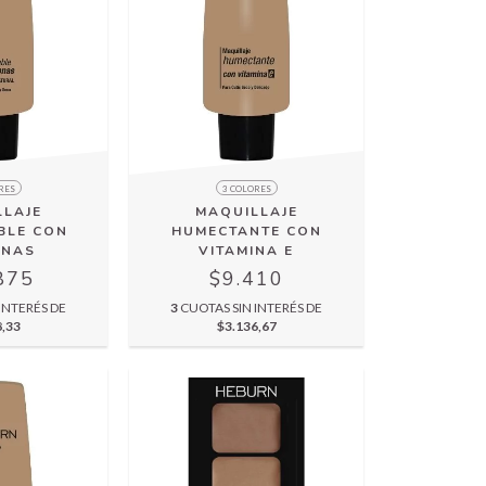
RES
3 COLORES
LLAJE
MAQUILLAJE
BLE CON
HUMECTANTE CON
ONAS
VITAMINA E
875
$9.410
INTERÉS DE
3
CUOTAS SIN INTERÉS DE
8,33
$3.136,67