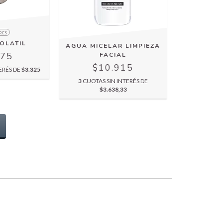
RES
OLATIL
AGUA MICELAR LIMPIEZA
975
FACIAL
$10.915
ERÉS DE
$3.325
3
CUOTAS SIN INTERÉS DE
$3.638,33