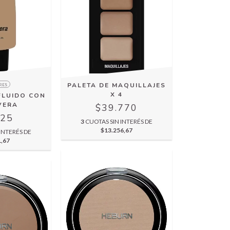
PALETA DE MAQUILLAJES
RES
X 4
FLUIDO CON
VERA
$39.770
925
3
CUOTAS SIN INTERÉS DE
$13.256,67
INTERÉS DE
1,67