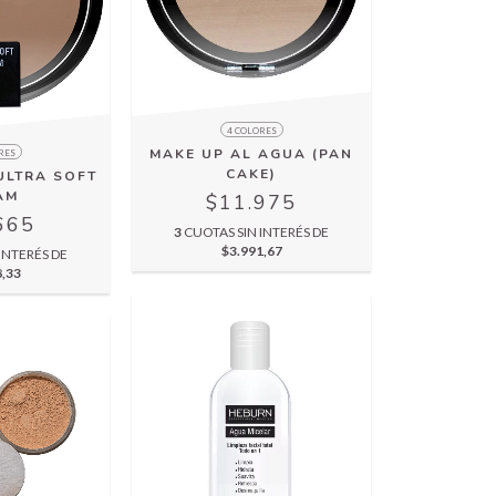
4 COLORES
MAKE UP AL AGUA (PAN
RES
CAKE)
ULTRA SOFT
AM
$11.975
665
3
CUOTAS SIN INTERÉS DE
$3.991,67
INTERÉS DE
8,33