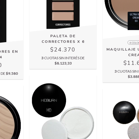
PALETA DE
CORRECTORES X 6
4 COLO
$24.370
MAQUILLAJE 
ORES EN
CRE
4
3
CUOTAS SIN INTERÉS DE
$11.
$8.123,33
0
3
CUOTAS SIN 
S DE
$9.580
$3.88