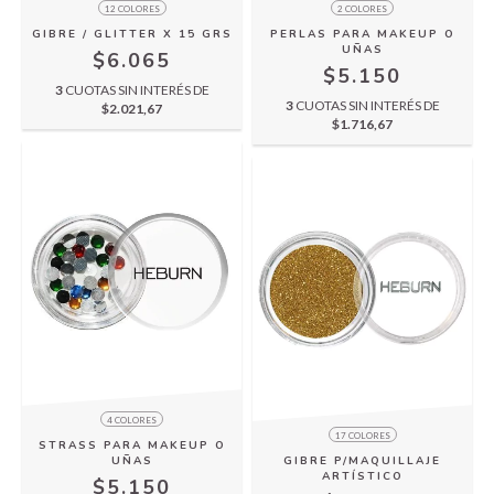
12 COLORES
2 COLORES
GIBRE / GLITTER X 15 GRS
PERLAS PARA MAKEUP O
UÑAS
$6.065
$5.150
3
CUOTAS SIN INTERÉS DE
3
CUOTAS SIN INTERÉS DE
$2.021,67
$1.716,67
4 COLORES
17 COLORES
STRASS PARA MAKEUP O
UÑAS
GIBRE P/MAQUILLAJE
ARTÍSTICO
$5.150