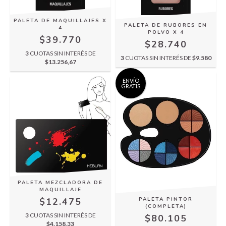
PALETA DE MAQUILLAJES X
PALETA DE RUBORES EN
4
POLVO X 4
$39.770
$28.740
3
CUOTAS SIN INTERÉS DE
3
CUOTAS SIN INTERÉS DE
$9.580
$13.256,67
ENVÍO
GRATIS
PALETA MEZCLADORA DE
MAQUILLAJE
$12.475
PALETA PINTOR
(COMPLETA)
3
CUOTAS SIN INTERÉS DE
$80.105
$4.158,33