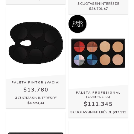
3
CUOTAS SIN INTERÉS DE
$26.701,67
ENVÍO
GRATIS
PALETA PINTOR (VACIA)
$13.780
PALETA PROFESIONAL
(COMPLETA)
3
CUOTAS SIN INTERÉS DE
$4.593,33
$111.345
3
CUOTAS SIN INTERÉS DE
$37.115