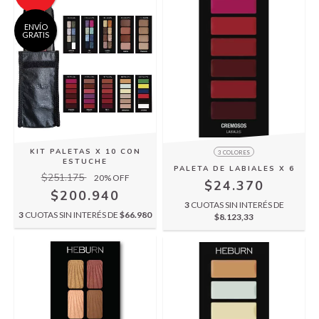
ENVÍO
GRATIS
KIT PALETAS X 10 CON
3 COLORES
ESTUCHE
PALETA DE LABIALES X 6
$251.175
20
% OFF
$24.370
$200.940
3
CUOTAS SIN INTERÉS DE
3
CUOTAS SIN INTERÉS DE
$66.980
$8.123,33