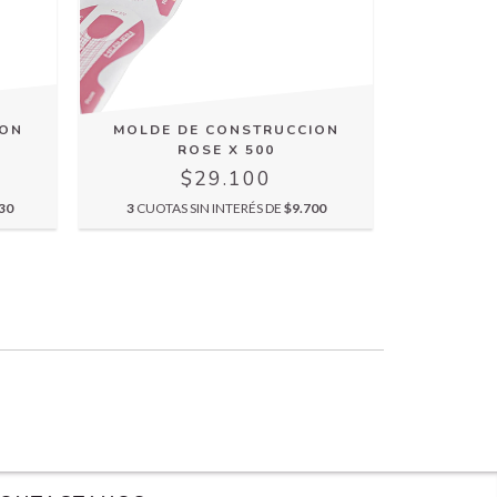
ION
MOLDE DE CONSTRUCCION
MOLDE 
ROSE X 500
$29.100
30
3
CUOTAS SIN INTERÉS DE
$9.700
3
CUOTAS