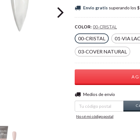
Envío gratis
superando los
$
COLOR:
00-CRISTAL
00-CRISTAL
01-VIA LA
03-COVER NATURAL
Entregas para el CP:
Medios de envío
C
No sé mi código postal