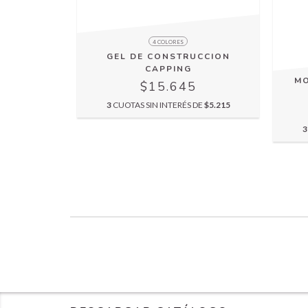
4 COLORES
 DE
GEL DE CONSTRUCCION
ON
CAPPING
MO
$15.645
E
$3.041,67
3
CUOTAS SIN INTERÉS DE
$5.215
3