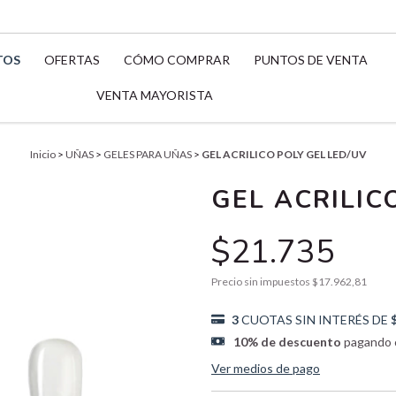
TOS
OFERTAS
CÓMO COMPRAR
PUNTOS DE VENTA
VENTA MAYORISTA
Inicio
>
UÑAS
>
GELES PARA UÑAS
>
GEL ACRILICO POLY GEL LED/UV
GEL ACRILIC
$21.735
Precio sin impuestos
$17.962,81
3
CUOTAS SIN INTERÉS DE
10% de descuento
pagando c
Ver medios de pago