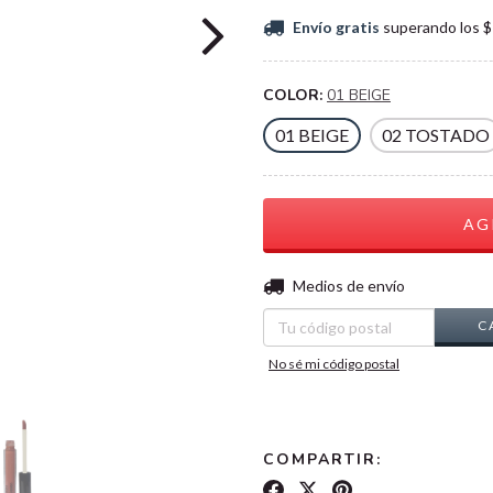
Envío gratis
superando los
$
COLOR:
01 BEIGE
01 BEIGE
02 TOSTADO
Entregas para el CP:
Medios de envío
C
No sé mi código postal
COMPARTIR: