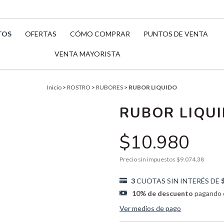
TOS
OFERTAS
CÓMO COMPRAR
PUNTOS DE VENTA
VENTA MAYORISTA
Inicio
>
ROSTRO
>
RUBORES
>
RUBOR LIQUIDO
RUBOR LIQU
$10.980
Precio sin impuestos
$9.074,38
3
CUOTAS SIN INTERÉS DE
10% de descuento
pagando c
Ver medios de pago