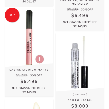
LABIAL LIQUIDO MATTE
$4.011,67
METALICO
$9.280
30
% OFF
$6.496
SALE
3
CUOTAS SIN INTERÉS DE
$2.165,33
LABIAL LIQUIDO MATTE
$9.280
30
% OFF
$6.496
3
CUOTAS SIN INTERÉS DE
$2.165,33
4 COLORES
BRILLO LABIAL
$8.000