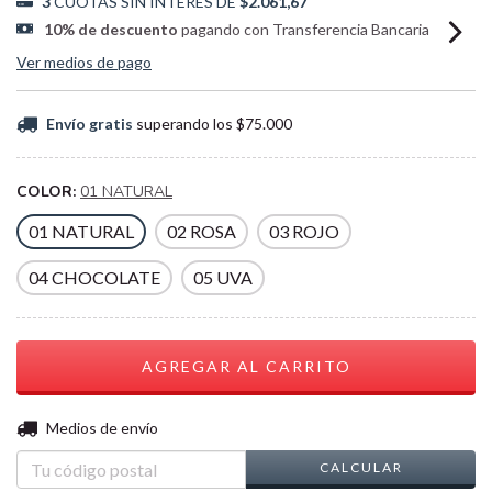
3
CUOTAS SIN INTERÉS DE
$2.061,67
10% de descuento
pagando con Transferencia Bancaria
Ver medios de pago
Envío gratis
superando los
$75.000
COLOR:
01 NATURAL
01 NATURAL
02 ROSA
03 ROJO
04 CHOCOLATE
05 UVA
CAMBIAR CP
Entregas para el CP:
Medios de envío
CALCULAR