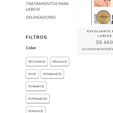
TRATAMIENTOS PARA
LABIOS
DELINEADORES
EXFOLIANTE 
LABIOS
FILTROS
$8.46
Color
3
CUOTAS SIN INTERÉ
00 Cristal (1)
00 Laca (1)
01 (2)
01 Natural (1)
01 Nude (1)
01 Perlado (2)
01 Rosa (1)