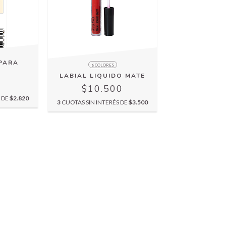
PARA
6 COLORES
LABIAL LIQUIDO MATE
0
$10.500
S DE
$2.820
3
CUOTAS SIN INTERÉS DE
$3.500