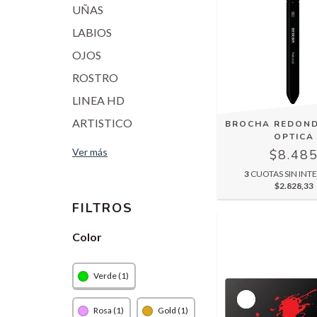
UÑAS
LABIOS
OJOS
ROSTRO
LINEA HD
ARTISTICO
BROCHA REDOND
OPTICA
Ver más
$8.48
3
CUOTAS SIN INTE
$2.828,33
FILTROS
Color
Verde (1)
Rosa (1)
Gold (1)