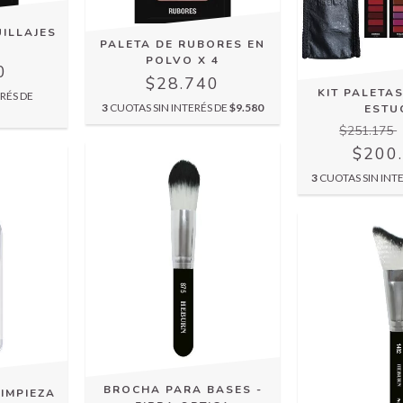
ILLAJES
PALETA DE RUBORES EN
POLVO X 4
0
$28.740
KIT PALETAS
RÉS DE
3
CUOTAS SIN INTERÉS DE
$9.580
ESTU
$251.175
$200
3
CUOTAS SIN INT
BROCHA PARA BASES -
IMPIEZA