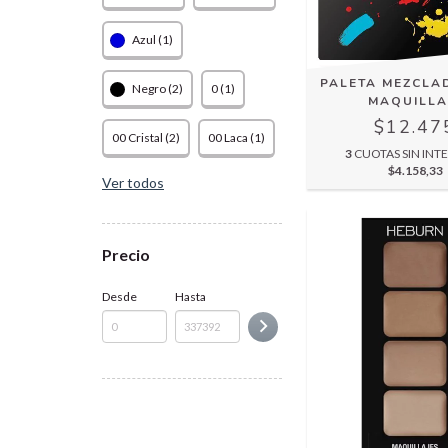
Azul (1)
PALETA MEZCLA
Negro (2)
0 (1)
MAQUILLA
$12.47
00 Cristal (2)
00 Laca (1)
3
CUOTAS SIN INTE
$4.158,33
Ver todos
Precio
Desde
Hasta