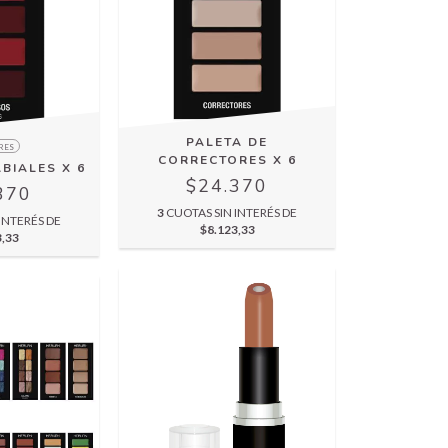
PALETA DE
RES
CORRECTORES X 6
BIALES X 6
$24.370
370
3
CUOTAS SIN INTERÉS DE
INTERÉS DE
$8.123,33
3,33