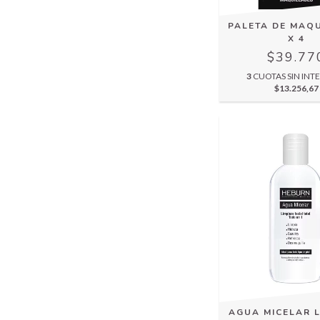
PALETA DE MAQU
X 4
$39.77
3
CUOTAS SIN INTE
$13.256,67
AGUA MICELAR L