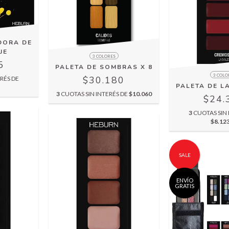
DORA DE
JE
3 COLORES
5
PALETA DE SOMBRAS X 8
3 COLO
$30.180
RÉS DE
PALETA DE LA
3
CUOTAS SIN INTERÉS DE
$10.060
$24.
3
CUOTAS SIN 
$8.12
SALE
ENVÍO
GRATIS