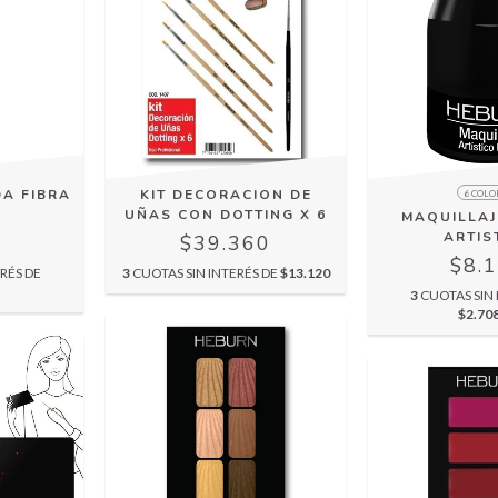
A FIBRA
KIT DECORACION DE
6 COLO
UÑAS CON DOTTING X 6
MAQUILLAJ
ARTIS
5
$39.360
$8.
RÉS DE
3
CUOTAS SIN INTERÉS DE
$13.120
3
CUOTAS SIN 
$2.70