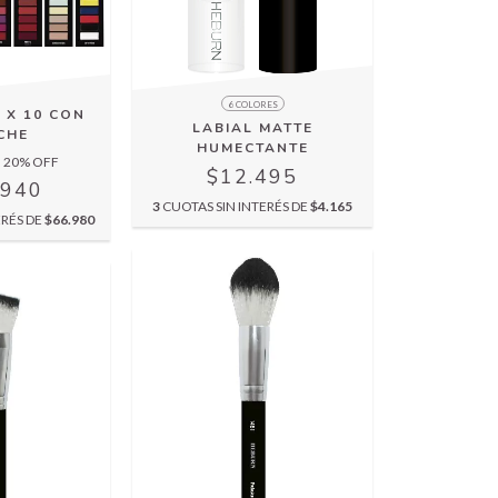
6 COLORES
 X 10 CON
LABIAL MATTE
CHE
HUMECTANTE
20
% OFF
$12.495
.940
3
CUOTAS SIN INTERÉS DE
$4.165
ERÉS DE
$66.980