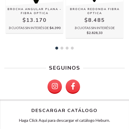
BROCHA ANGULAR PLANA -
BROCHA REDONDA FIBRA
FIBRA OPTICA
OPTICA
$13.170
$8.485
5
3
CUOTAS SIN INTERÉS DE
$4.390
3
CUOTAS SIN INTERÉS DE
$2.828,33
SEGUINOS
DESCARGAR CATÁLOGO
Haga Click Aquí para descargar el catálogo Heburn.