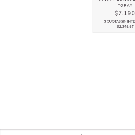
PINCEL ANGULA
TORAY
$7.19
3
CUOTAS SIN INTE
$2.396,67