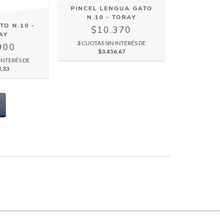
PINCEL LENGUA GATO
N.10 - TORAY
TO N.10 -
$10.370
AY
3
CUOTAS SIN INTERÉS DE
900
$3.456,67
INTERÉS DE
3,33