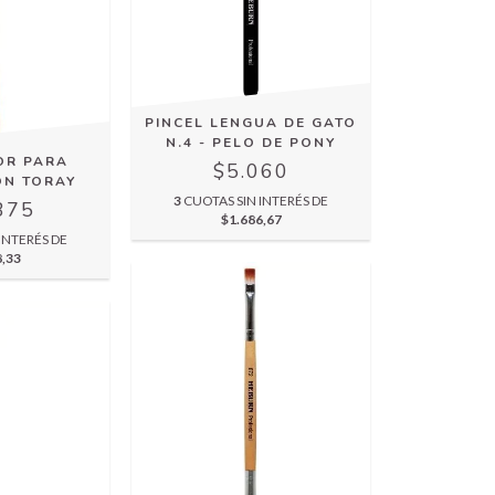
PINCEL LENGUA DE GATO
N.4 - PELO DE PONY
OR PARA
$5.060
ON TORAY
3
CUOTAS SIN INTERÉS DE
375
$1.686,67
INTERÉS DE
8,33