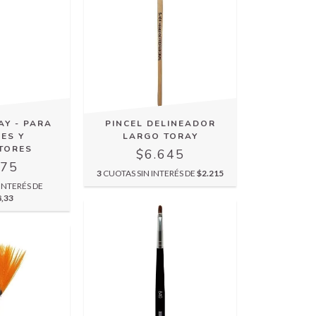
AY - PARA
PINCEL DELINEADOR
ES Y
LARGO TORAY
TORES
$6.645
475
3
CUOTAS SIN INTERÉS DE
$2.215
INTERÉS DE
8,33