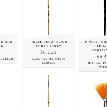
NDIDAD
PINCEL DECORACION
PINCEL TOR
TA
CORTO TORAY
LABIAL
CORREC
5
$6.160
$6.
S DE
$3.235
3
CUOTAS SIN INTERÉS DE
$2.053,33
3
CUOTAS SIN 
$2.15