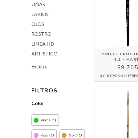
UÑAS
LABIOS
OJOS
ROSTRO
LINEA HD
ARTISTICO
PINCEL PROFU
N.2 - MAR
Ver más
$9.70
3
CUOTAS SIN INTERÉ
FILTROS
Color
Verde (1)
Rosa (1)
Gold (1)