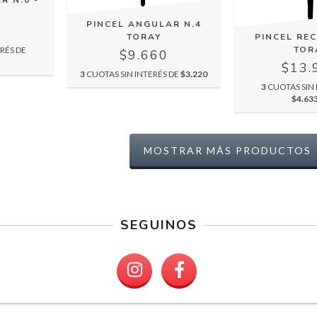
R N.0 -
PINCEL ANGULAR N.4
0
TORAY
PINCEL REC
TOR
RÉS DE
$9.660
$13.
3
CUOTAS SIN INTERÉS DE
$3.220
3
CUOTAS SIN 
$4.63
MOSTRAR MÁS PRODUCTOS
SEGUINOS