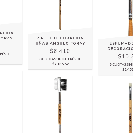
RACION
PINCEL DECORACION
TORAY
UÑAS ANGULO TORAY
ESFUMAD
0
DECORACI
$6.410
RÉS DE
$10.
3
CUOTAS SIN INTERÉS DE
$2.136,67
3
CUOTAS SIN 
$3.45