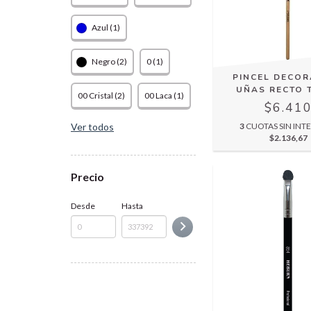
Azul (1)
Negro (2)
0 (1)
PINCEL DECO
UÑAS RECTO 
00 Cristal (2)
00 Laca (1)
$6.41
Ver todos
3
CUOTAS SIN INTE
$2.136,67
Precio
Desde
Hasta