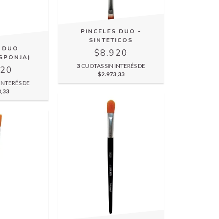
PINCELES DUO -
SINTETICOS
L DUO
$8.920
ESPONJA)
3
CUOTAS SIN INTERÉS DE
920
$2.973,33
INTERÉS DE
3,33