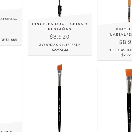
 SOMBRA
PINCELES DUO - CEJAS Y
A
PESTAÑAS
PINCE
5
(LABIAL/
$8.920
S DE
$1.885
$8.
3
CUOTAS SIN INTERÉS DE
$2.973,33
3
CUOTAS SIN 
$2.97