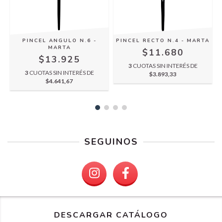
2
PINCEL ANGULO N.6 -
PINCEL RECTO N.4 - MARTA
MARTA
$11.680
$13.925
3
CUOTAS SIN INTERÉS DE
5
3
CUOTAS SIN INTERÉS DE
$3.893,33
$4.641,67
SEGUINOS
DESCARGAR CATÁLOGO