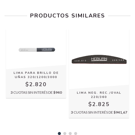
PRODUCTOS SIMILARES
LIMA PARA BRILLO DE
UÑAS 320/1200/3000
$2.820
3
CUOTAS SIN INTERÉS DE
$940
LIMA NEG. REC./OVAL
220/360
$2.825
0
3
CUOTAS SIN INTERÉS DE
$941,67