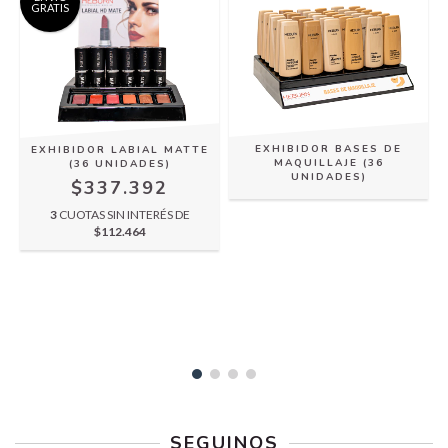
GRATIS
EXHIBIDOR BASES DE
EXHIBIDOR LABIAL MATTE
MAQUILLAJE (36
(36 UNIDADES)
UNIDADES)
$337.392
3
CUOTAS SIN INTERÉS DE
$112.464
)
SEGUINOS