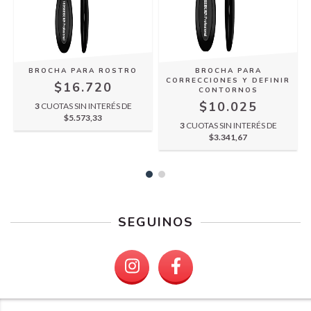
BROCHA PARA ROSTRO
BROCHA PARA
CORRECCIONES Y DEFINIR
$16.720
CONTORNOS
$10.025
5
3
CUOTAS SIN INTERÉS DE
$5.573,33
3
CUOTAS SIN INTERÉS DE
$3.341,67
SEGUINOS